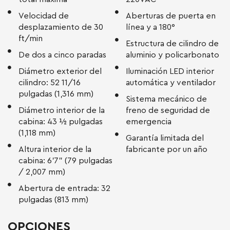
Velocidad de
Aberturas de puerta en
desplazamiento de 30
línea y a 180°
ft/min
Estructura de cilindro de
De dos a cinco paradas
aluminio y policarbonato
Diámetro exterior del
Iluminación LED interior
cilindro: 52 11/16
automática y ventilador
pulgadas (1,316 mm)
Sistema mecánico de
Diámetro interior de la
freno de seguridad de
cabina: 43 ½ pulgadas
emergencia
(1,118 mm)
Garantía limitada del
Altura interior de la
fabricante por un año
cabina: 6’7” (79 pulgadas
/ 2,007 mm)
Abertura de entrada: 32
pulgadas (813 mm)
OPCIONES