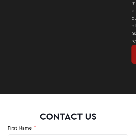
m
e
q
o
a
re
CONTACT US
First Name